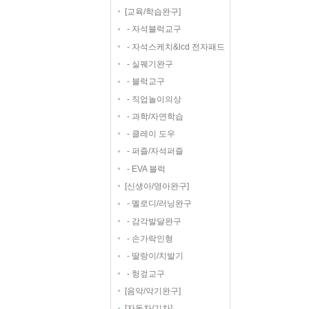
[
]
교육/학습완구
-
자석블럭교구
-
자석스케치&lcd 전자패드
-
실꿰기완구
-
블럭교구
-
직업놀이의상
-
과학/자연학습
-
클레이 도우
-
퍼즐/자석퍼즐
-
EVA 블럭
[
]
신생아/영아완구
-
멜로디/러닝완구
-
감각발달완구
-
손가락인형
-
딸랑이/치발기
-
헝겊교구
[
]
음악/악기완구
[
]
자동차/기차