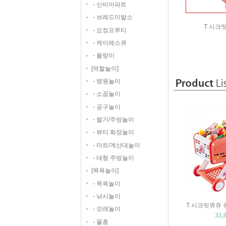
-
신비아파트
-
브레드이발소
T 시크릿
-
요정프루티
-
케이레스큐
-
몰랑이
[
]
역할놀이
-
병원놀이
-
소꿉놀이
-
공구놀이
-
썰기/주방놀이
-
뷰티 화장놀이
-
마트/계산대놀이
-
대형 주방놀이
[
]
목욕놀이
-
목욕놀이
-
낚시놀이
T 시크릿쥬쥬 쥬
-
모래놀이
31,
-
물총