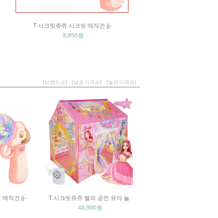
T 시크릿쥬쥬 시크릿 매직건 jj-
8,950원
[브랜드순]
[낮은가격순]
[높은가격순]
매직건 jj-
T 시크릿쥬쥬 별의 궁전 유아 놀
48,900원