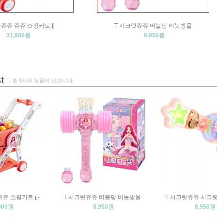
쥬쥬 쥬쥬 쇼핑카트 jj-
T 시크릿쥬쥬 버블팡 비눗방울
31,900원
8,950원
| 총
4
개의 상품이 있습니다.
쥬 쇼핑카트 jj-
T 시크릿쥬쥬 버블팡 비눗방울
T 시크릿쥬쥬 시크릿 
900원
8,950원
8,950원