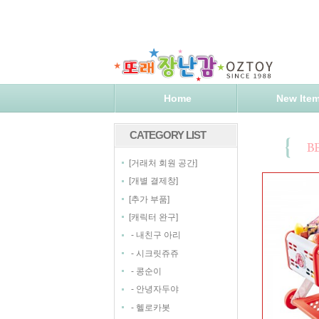
Home
New Ite
CATEGORY LIST
[
]
거래처 회원 공간
[
]
개별 결제창
[
]
추가 부품
[
]
캐릭터 완구
-
내친구 아리
-
시크릿쥬쥬
-
콩순이
-
안녕자두야
-
헬로카봇