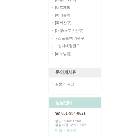
[
]
보드게임
[
]
아리블럭
[
]
목제완구
[
]
대형/스포츠완구
-
스포츠/야외완구
-
실내대형완구
[
]
비누방울
문의게시판
질문과 대답
상담안내
☎
031-984-8621
평일 09:00~17:00
점심시간 12:30~1:30
메일 문의하기