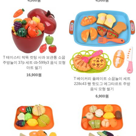
4,000원
4,000원
T 테이스티 싹뚝 컷팅 사과 보관통 소꿉
주방놀이 37p 세트 cb-599y3 음식 모형
마트 썰기
16,900원
T 베이커리 플레이트 소꿉놀이 세트
228c43 빵 핫도그 에그타르트 주방
음식 모형 썰기
6,900원