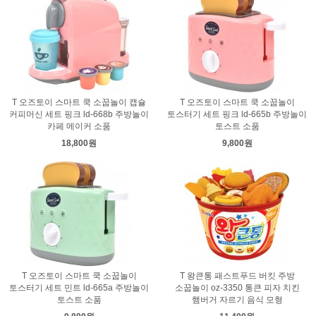
T 오즈토이 스마트 쿡 소꿉놀이 캡슐
T 오즈토이 스마트 쿡 소꿉놀이
커피머신 세트 핑크 ld-668b 주방놀이
토스터기 세트 핑크 ld-665b 주방놀이
카페 메이커 소품
토스트 소품
18,800원
9,800원
T 오즈토이 스마트 쿡 소꿉놀이
T 왕큰통 패스트푸드 버킷 주방
토스터기 세트 민트 ld-665a 주방놀이
소꿉놀이 oz-3350 통큰 피자 치킨
토스트 소품
햄버거 자르기 음식 모형