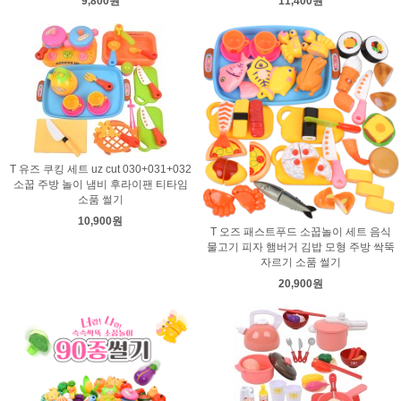
9,800원
11,400원
T 유즈 쿠킹 세트 uz cut 030+031+032
소꿉 주방 놀이 냄비 후라이팬 티타임
소품 썰기
10,900원
T 오즈 패스트푸드 소꿉놀이 세트 음식
물고기 피자 햄버거 김밥 모형 주방 싹뚝
자르기 소품 썰기
20,900원