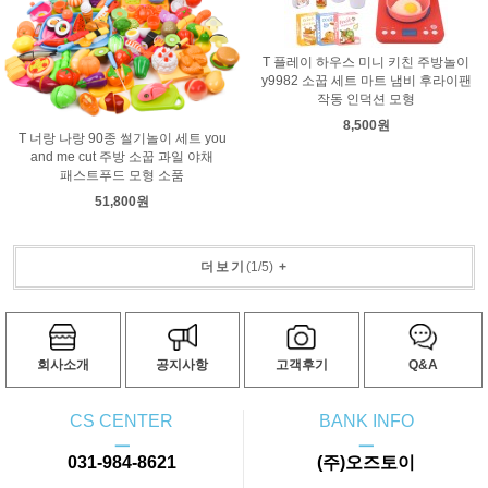
T 플레이 하우스 미니 키친 주방놀이
y9982 소꿉 세트 마트 냄비 후라이팬
작동 인덕션 모형
8,500원
T 너랑 나랑 90종 썰기놀이 세트 you
and me cut 주방 소꿉 과일 야채
패스트푸드 모형 소품
51,800원
더보기
(
1
/
5
)
+
회사소개
공지사항
고객후기
Q&A
CS CENTER
BANK INFO
ㅡ
ㅡ
031-984-8621
(주)오즈토이