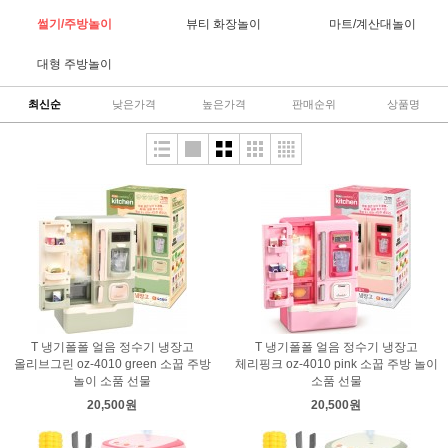
썰기/주방놀이
뷰티 화장놀이
마트/계산대놀이
대형 주방놀이
최신순
낮은가격
높은가격
판매순위
상품명
T 냉기폴폴 얼음 정수기 냉장고
T 냉기폴폴 얼음 정수기 냉장고
올리브그린 oz-4010 green 소꿉 주방
체리핑크 oz-4010 pink 소꿉 주방 놀이
놀이 소품 선물
소품 선물
20,500원
20,500원