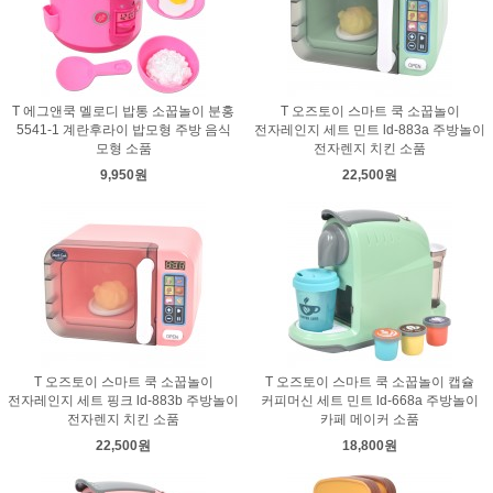
T 에그앤쿡 멜로디 밥통 소꿉놀이 분홍
T 오즈토이 스마트 쿡 소꿉놀이
5541-1 계란후라이 밥모형 주방 음식
전자레인지 세트 민트 ld-883a 주방놀이
모형 소품
전자렌지 치킨 소품
9,950원
22,500원
T 오즈토이 스마트 쿡 소꿉놀이
T 오즈토이 스마트 쿡 소꿉놀이 캡슐
전자레인지 세트 핑크 ld-883b 주방놀이
커피머신 세트 민트 ld-668a 주방놀이
전자렌지 치킨 소품
카페 메이커 소품
22,500원
18,800원