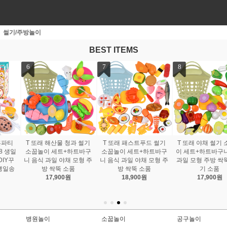
썰기/주방놀이
BEST ITEMS
7
8
9
T 또래 패스트푸드 썰기
T 또래 야채 썰기 소꿉놀
T 또래 과일 썰기 소꿉놀
소꿉놀이 세트+하트바구
이 세트+하트바구니 음식
이 세트+하트바구니 음식
니 음식 과일 야채 모형 주
과일 모형 주방 싹뚝 자르
야채 모형 주방 싹뚝 자르
방 싹뚝 소품
기 소품
기 소품
18,900원
17,900원
18,900원
병원놀이
소꿉놀이
공구놀이