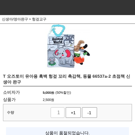
신생아/영아완구
>
헝겊교구
T 오즈토이 유아용 흑백 헝겊 꼬리 촉감책, 동물 66537a-2 초점책 신
생아 완구
소비자가
5,000원
(
50
%할인)
상품가
2,500
원
수량
+1
-1
상품이 품절되었습니다.