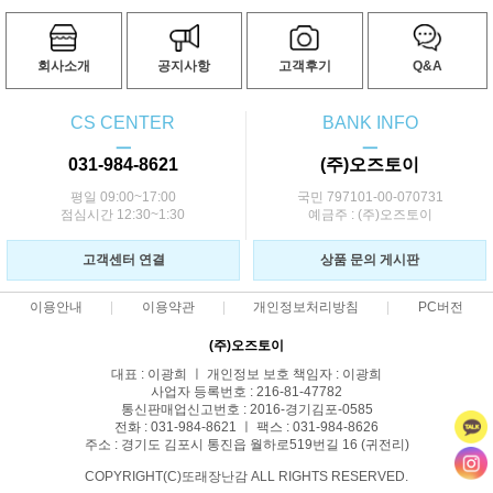
회사소개
공지사항
고객후기
Q&A
CS CENTER
BANK INFO
ㅡ
ㅡ
031-984-8621
(주)오즈토이
평일 09:00~17:00
국민 797101-00-070731
점심시간 12:30~1:30
예금주 : (주)오즈토이
고객센터 연결
상품 문의 게시판
이용안내
이용약관
개인정보처리방침
PC버전
(주)오즈토이
대표 : 이광희 ㅣ 개인정보 보호 책임자 : 이광희
사업자 등록번호 : 216-81-47782
통신판매업신고번호 : 2016-경기김포-0585
전화 : 031-984-8621 ㅣ 팩스 : 031-984-8626
주소 : 경기도 김포시 통진읍 월하로519번길 16 (귀전리)
COPYRIGHT(C)또래장난감 ALL RIGHTS RESERVED.