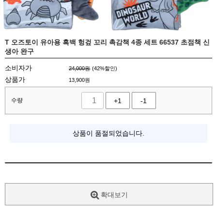
T 오즈토이 유아용 흑백 헝겊 꼬리 촉감책 4종 세트 66537 초점책 신
생아 완구
소비자가
24,000원
(
42
%할인)
상품가
13,900
원
수량
+1
-1
상품이 품절되었습니다.
확대보기