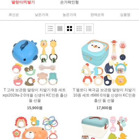
딸랑이/치발기
손가락인형
최신순
낮은가격
높은가격
판매순위
상품명
T 고래 보관함 딸랑이 치발기 9종 세트
T 멜로디 북극곰 보관함 딸랑이 치발기
xqs2029a-2 0개월 신생아 KC인증 출산
10종 세트 rt986 0개월 신생아 KC인증
돌 선물
출산 돌 선물
15,900원
17,900원