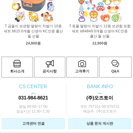
T 곰돌이 보관함 딸랑이 치발기 10종
T 동물 딸랑이 치발기 12종 보관함 포함
세트 6615 0개월 신생아 KC인증 출산
세트 sl84849 0개월 신생아 KC인증
돌 선물
출산 돌 선물
24,900원
22,900원
회사소개
공지사항
고객후기
Q&A
CS CENTER
BANK INFO
ㅡ
ㅡ
031-984-8621
(주)오즈토이
평일 09:00~17:00
국민 797101-00-070731
점심시간 12:30~1:30
예금주 : (주)오즈토이
고객센터 연결
상품 문의 게시판