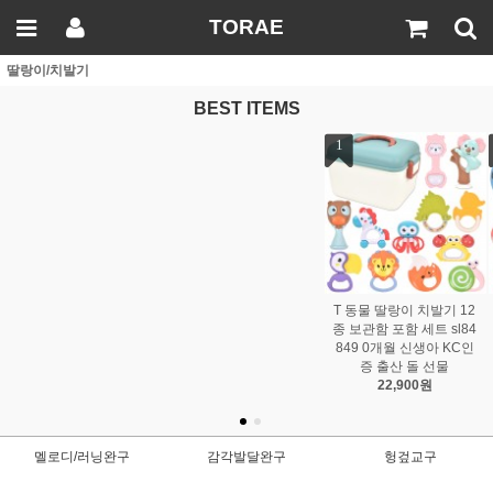
TORAE
딸랑이/치발기
BEST ITEMS
2
3
4
 딸랑이 치발기 12
T 고래 보관함 딸랑이 치
T 멜로디 북극곰 보관함
T 곰
 포함 세트 sl84
발기 9종 세트 xqs2029a-
딸랑이 치발기 10종 세트
치발기 1
0개월 신생아 KC인
2 0개월 신생아 KC인증
rt986 0개월 신생아 KC인
개월 신
 출산 돌 선물
출산 돌 선물
증 출산 돌 선물
22,900원
15,900원
17,900원
멜로디/러닝완구
감각발달완구
헝겊교구