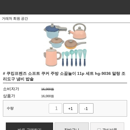
거래처 회원 공간
# 쿠킹프렌즈 소프트 쿠커 주방 소꿉놀이 11p 세트 hg-9036 말랑 조
리도구 냄비 밥솥
소비자가
16,000원
상품가
16,000
원
수량
+1
-1
바로 구매하기
장바구니
관심상품