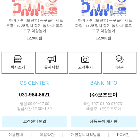
T 하마 가방 (보관함) 공구놀이 세트
T 하마 가방 (보관함) 공구놀이 세트
분홍 hz609 망치 집게 톱 나사 볼트
파랑 hz809 망치 집게 톱 나사 볼트
도구 역할놀이
도구 역할놀이
12,900원
12,900원
회사소개
공지사항
고객후기
Q&A
CS CENTER
BANK INFO
ㅡ
ㅡ
031-984-8621
(주)오즈토이
평일 09:00~17:00
국민 797101-00-070731
점심시간 12:30~1:30
예금주 : (주)오즈토이
고객센터 연결
상품 문의 게시판
이용안내
이용약관
개인정보처리방침
PC버전