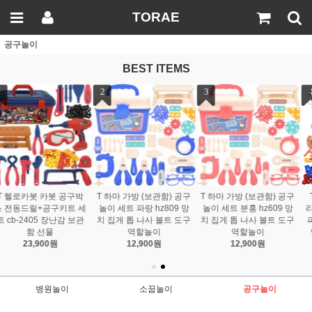
TORAE
공구놀이
BEST ITEMS
4
5
T 케이레스큐 공구놀이
T 헬로카봇 디럭스 공구
리빙박스 kr-5533+lv 200
놀이 cb-1405 차탄 로봇
피스 작동 드릴 드라이버
피규어 크루에어 남자아
망치 나사 볼트 도구 툴
이 선물
43,900원
33,800원
병원놀이
소꿉놀이
공구놀이