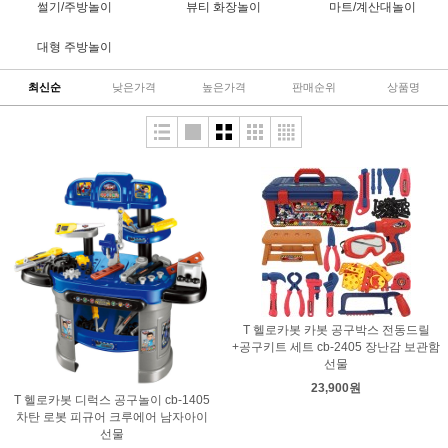
썰기/주방놀이
뷰티 화장놀이
마트/계산대놀이
대형 주방놀이
최신순
낮은가격
높은가격
판매순위
상품명
T 헬로카봇 카봇 공구박스 전동드릴
+공구키트 세트 cb-2405 장난감 보관함
선물
23,900원
T 헬로카봇 디럭스 공구놀이 cb-1405
차탄 로봇 피규어 크루에어 남자아이
선물